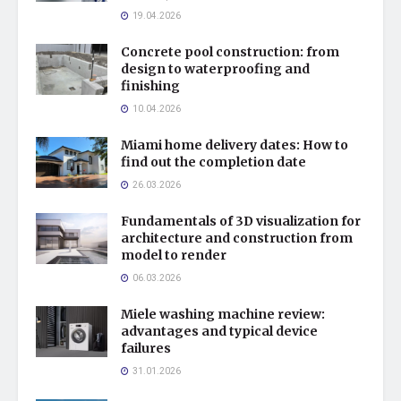
19.04.2026
Concrete pool construction: from
design to waterproofing and
finishing
10.04.2026
Miami home delivery dates: How to
find out the completion date
26.03.2026
Fundamentals of 3D visualization for
architecture and construction from
model to render
06.03.2026
Miele washing machine review:
advantages and typical device
failures
31.01.2026