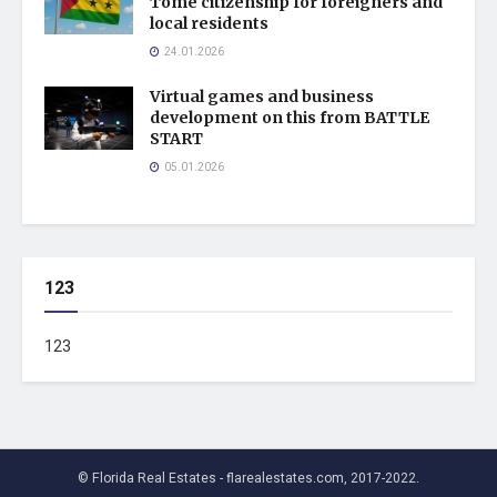
Tome citizenship for foreigners and
local residents
24.01.2026
Virtual games and business
development on this from BATTLE
START
05.01.2026
123
123
© Florida Real Estates - flarealestates.com, 2017-2022.